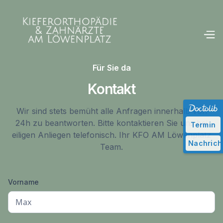
Für Sie da
Kontakt
Wir sind stets bemüht alle Anfragen innerhalb von
24h zu beantworten. Bitte kontaktieren Sie uns bei
Termin
eiligen Anliegen telefonisch. Ihr KFO AM Löwenplatz
Nachrich
Team.
Vorname